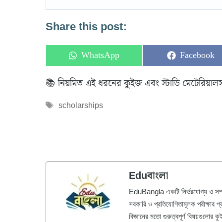
Share this post:
Share
Share
WhatsApp
Facebook
on
on
📚 নিয়মিত এই ধরনের কুইজ এবং স্টাডি মেটেরিয়াল
Tags
scholarships
Eduবাংলা
EduBangla একটি নির্ভরযোগ্য ও সম্পূর্
সরকারি ও প্রতিযোগিতামূলক পরীক্ষার প
বিজ্ঞানের মতো গুরুত্বপূর্ণ বিষয়গুলোর