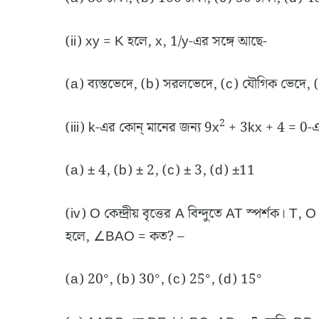
(ii) xy = K হলে, x, 1/y-এর সঙ্গে আছে-
(a) ব্যস্তভেদে, (b) সরলভেদে, (c) যৌগিক ভেদে,
2
(iii) k-এর কোন্ মানের জন্য 9x
+ 3kx + 4 = 0-এর
(a) ± 4, (b) ± 2, (c) ± 3, (d) ±11
(iv) O কেন্দ্রীয় বৃত্তের A বিন্দুতে AT স্পর্শক। T
হলে, ∠BAO = কত? –
(a) 20°, (b) 30°, (c) 25°, (d) 15°