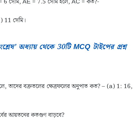
6 সেমি, AE = 7.5 সেমি হলে, AC = কত?-
d) 11 সেমি।
শ্লেষ’ অধ্যায় থেকে 30টি MCQ টাইপের প্রশ্ন
ে, তাদের বক্রতলের ক্ষেত্রফলের অনুপাত কত? – (a) 1: 16,
ন পূর্বের আয়তনের কতগুণ বাড়বে?