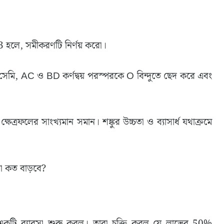
/3 হলে, সমীকরণটি নির্ণয় করো।
েমি, AC ও BD কর্ণদ্বয় পরস্পরকে O বিন্দুতে ছেদ করে এবং
ক্ষেত্রফলের সাংখ্যমান সমান। শঙ্কুর উচ্চতা ও ব্যাসার্ধ যথাক্রমে
রা কত বাড়বে?
 একটি ব্যাবসা শুরু করল। তারা চুক্তি করল যে লাভের 50%