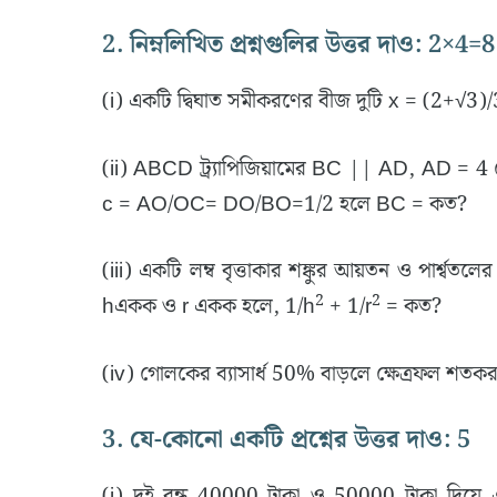
2. নিম্নলিখিত প্রশ্নগুলির উত্তর দাও: 2×4=8
(i) একটি দ্বিঘাত সমীকরণের বীজ দুটি x = (2+√3)
(ii) ABCD ট্র্যাপিজিয়ামের BC || AD, AD = 4 স
c = AO/OC= DO/BO=1/2 হলে BC = কত?
(iii) একটি লম্ব বৃত্তাকার শঙ্কুর আয়তন ও পার্শ্বতলের 
2
2
hএকক ও r একক হলে, 1/h
+ 1/r
= কত?
(iv) গোলকের ব্যাসার্ধ 50% বাড়লে ক্ষেত্রফল শতক
3. যে-কোনো একটি প্রশ্নের উত্তর দাও: 5
(i) দুই বন্ধু 40000 টাকা ও 50000 টাকা দিয়ে