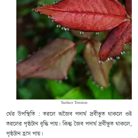
Surface Tension
র্থের উপস্থিতি : তরলে অজৈব পদার্থ দ্রবীভূত থাকলে ওই
তরলের পৃষ্ঠটান বৃদ্ধি পায়। কিন্তু জৈব পদার্থ দ্রবীভূত থাকলে,
পৃষ্ঠটান হ্রাস পায়।