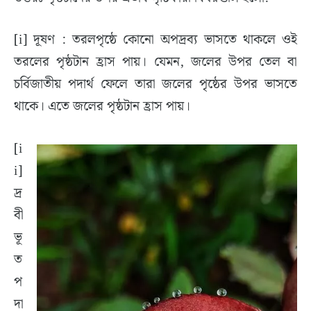
[i] দূষণ : তরলপৃষ্ঠে কোনো অপদ্রব্য ভাসতে থাকলে ওই
তরলের পৃষ্ঠটান হ্রাস পায়। যেমন, জলের উপর তেল বা
চর্বিজাতীয় পদার্থ ফেলে তারা জলের পৃষ্ঠের উপর ভাসতে
থাকে। এতে জলের পৃষ্ঠটান হ্রাস পায়।
[i
i]
দ্র
বী
ভূ
ত
প
দা