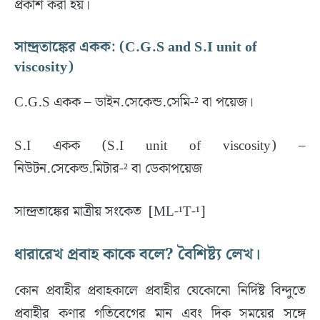
প্রকাশ করা হয়।
সান্দ্রতাঙ্কের একক: (C.G.S and S.I unit of
viscosity)
C.G.S একক – ডাইন.সেকেন্ড.সেমি-² বা পয়েজ।
S.I একক (S.I unit of viscosity) –
নিউটন.সেকেন্ড.মিটার-² বা ডেকাপয়েজ
সান্দ্রতাঙ্কের মাত্রীয় সংকেত [ML-¹T-¹]
ধারারেখ প্রবাহ কাকে বলে? বৈশিষ্ট্য লেখ।
কোন প্রবাহীর প্রবাহকালে প্রবাহীর যেকোনো নির্দিষ্ট বিন্দুতে
প্রবাহীর কণার গতিবেগের মান এবং দিক সময়ের সঙ্গে