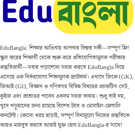
EduBangla: শিক্ষার আঙিনায় আপনার বিশ্বস্ত সঙ্গী—সম্পূর্ণ ফ্রি!
স্কুল স্তরের শিক্ষার্থী থেকে শুরু করে প্রতিযোগিতামূলক পরীক্ষার
প্রস্তুতিপ্রার্থী—সবার পড়াশোনা সহজ করতে EduBangla নিয়ে
এসেছে এক নির্ভরযোগ্য শিক্ষামূলক প্ল্যাটফর্ম। এখানে জিকে (GK),
জিআই (GI), বিজ্ঞান ও গণিতসহ বিভিন্ন বিষয়ের প্র্যাকটিস সেট,
কুইজ এবং প্রশ্নোত্তর পাবেন একদম সহজ ভাষায়। শুধু তাই নয়,
খুদে পড়ুয়াদের জন্য রয়েছে বিশেষ ট্যাব ও মোবাইল-ফ্রেন্ডলি
কনটেন্ট। কোনো খরচ ছাড়াই, সম্পূর্ণ বিনামূল্যে নিজের প্রস্তুতিকে
আরও মজবুত করতে আজই যুক্ত হোন EduBangla-র সাথে!