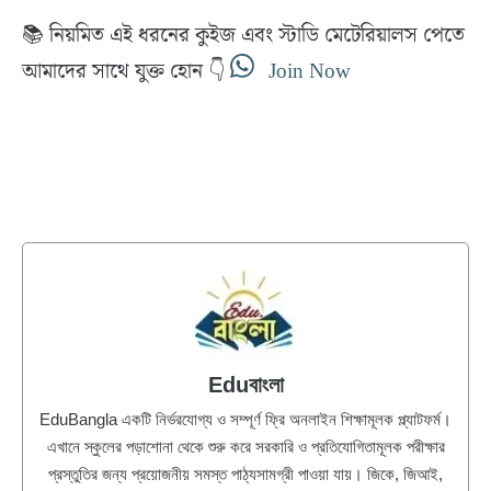
on
on
on
on
h
a
m
e
a
c
a
l
📚 নিয়মিত এই ধরনের কুইজ এবং স্টাডি মেটেরিয়ালস পেতে
t
e
i
e
s
b
l
g
আমাদের সাথে যুক্ত হোন 👇
Join Now
A
o
r
p
o
a
p
k
m
Eduবাংলা
EduBangla একটি নির্ভরযোগ্য ও সম্পূর্ণ ফ্রি অনলাইন শিক্ষামূলক প্ল্যাটফর্ম।
এখানে স্কুলের পড়াশোনা থেকে শুরু করে সরকারি ও প্রতিযোগিতামূলক পরীক্ষার
প্রস্তুতির জন্য প্রয়োজনীয় সমস্ত পাঠ্যসামগ্রী পাওয়া যায়। জিকে, জিআই,