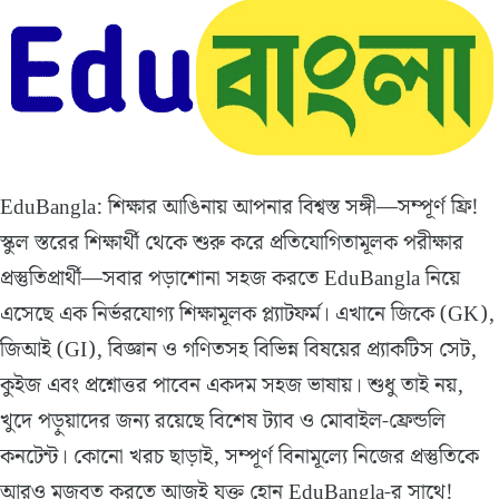
EduBangla: শিক্ষার আঙিনায় আপনার বিশ্বস্ত সঙ্গী—সম্পূর্ণ ফ্রি!
স্কুল স্তরের শিক্ষার্থী থেকে শুরু করে প্রতিযোগিতামূলক পরীক্ষার
প্রস্তুতিপ্রার্থী—সবার পড়াশোনা সহজ করতে EduBangla নিয়ে
এসেছে এক নির্ভরযোগ্য শিক্ষামূলক প্ল্যাটফর্ম। এখানে জিকে (GK),
জিআই (GI), বিজ্ঞান ও গণিতসহ বিভিন্ন বিষয়ের প্র্যাকটিস সেট,
কুইজ এবং প্রশ্নোত্তর পাবেন একদম সহজ ভাষায়। শুধু তাই নয়,
খুদে পড়ুয়াদের জন্য রয়েছে বিশেষ ট্যাব ও মোবাইল-ফ্রেন্ডলি
কনটেন্ট। কোনো খরচ ছাড়াই, সম্পূর্ণ বিনামূল্যে নিজের প্রস্তুতিকে
আরও মজবুত করতে আজই যুক্ত হোন EduBangla-র সাথে!