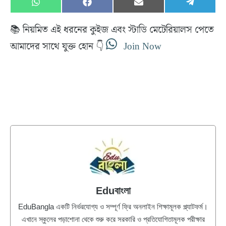
Share
Share
Share
Share
W
F
E
T
on
on
on
on
h
a
m
e
a
c
a
l
📚 নিয়মিত এই ধরনের কুইজ এবং স্টাডি মেটেরিয়ালস পেতে
t
e
i
e
s
b
l
g
আমাদের সাথে যুক্ত হোন 👇
Join Now
A
o
r
p
o
a
p
k
m
Eduবাংলা
EduBangla একটি নির্ভরযোগ্য ও সম্পূর্ণ ফ্রি অনলাইন শিক্ষামূলক প্ল্যাটফর্ম।
এখানে স্কুলের পড়াশোনা থেকে শুরু করে সরকারি ও প্রতিযোগিতামূলক পরীক্ষার