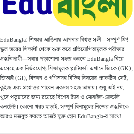
EduBangla: শিক্ষার আঙিনায় আপনার বিশ্বস্ত সঙ্গী—সম্পূর্ণ ফ্রি!
স্কুল স্তরের শিক্ষার্থী থেকে শুরু করে প্রতিযোগিতামূলক পরীক্ষার
প্রস্তুতিপ্রার্থী—সবার পড়াশোনা সহজ করতে EduBangla নিয়ে
এসেছে এক নির্ভরযোগ্য শিক্ষামূলক প্ল্যাটফর্ম। এখানে জিকে (GK),
জিআই (GI), বিজ্ঞান ও গণিতসহ বিভিন্ন বিষয়ের প্র্যাকটিস সেট,
কুইজ এবং প্রশ্নোত্তর পাবেন একদম সহজ ভাষায়। শুধু তাই নয়,
খুদে পড়ুয়াদের জন্য রয়েছে বিশেষ ট্যাব ও মোবাইল-ফ্রেন্ডলি
কনটেন্ট। কোনো খরচ ছাড়াই, সম্পূর্ণ বিনামূল্যে নিজের প্রস্তুতিকে
আরও মজবুত করতে আজই যুক্ত হোন EduBangla-র সাথে!