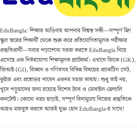
EduBangla: শিক্ষার আঙিনায় আপনার বিশ্বস্ত সঙ্গী—সম্পূর্ণ ফ্রি!
স্কুল স্তরের শিক্ষার্থী থেকে শুরু করে প্রতিযোগিতামূলক পরীক্ষার
প্রস্তুতিপ্রার্থী—সবার পড়াশোনা সহজ করতে EduBangla নিয়ে
এসেছে এক নির্ভরযোগ্য শিক্ষামূলক প্ল্যাটফর্ম। এখানে জিকে (GK),
জিআই (GI), বিজ্ঞান ও গণিতসহ বিভিন্ন বিষয়ের প্র্যাকটিস সেট,
কুইজ এবং প্রশ্নোত্তর পাবেন একদম সহজ ভাষায়। শুধু তাই নয়,
খুদে পড়ুয়াদের জন্য রয়েছে বিশেষ ট্যাব ও মোবাইল-ফ্রেন্ডলি
কনটেন্ট। কোনো খরচ ছাড়াই, সম্পূর্ণ বিনামূল্যে নিজের প্রস্তুতিকে
আরও মজবুত করতে আজই যুক্ত হোন EduBangla-র সাথে!