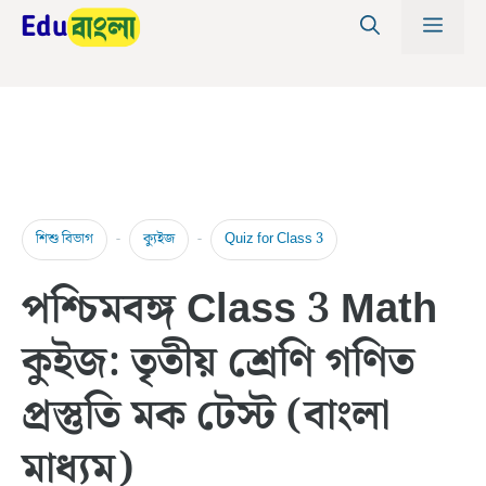
Skip
MEN
to
content
-
-
শিশু বিভাগ
ক্যুইজ
Quiz for Class 3
পশ্চিমবঙ্গ Class 3 Math
কুইজ: তৃতীয় শ্রেণি গণিত
প্রস্তুতি মক টেস্ট (বাংলা
মাধ্যম)