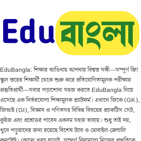
EduBangla: শিক্ষার আঙিনায় আপনার বিশ্বস্ত সঙ্গী—সম্পূর্ণ ফ্রি!
স্কুল স্তরের শিক্ষার্থী থেকে শুরু করে প্রতিযোগিতামূলক পরীক্ষার
প্রস্তুতিপ্রার্থী—সবার পড়াশোনা সহজ করতে EduBangla নিয়ে
এসেছে এক নির্ভরযোগ্য শিক্ষামূলক প্ল্যাটফর্ম। এখানে জিকে (GK),
জিআই (GI), বিজ্ঞান ও গণিতসহ বিভিন্ন বিষয়ের প্র্যাকটিস সেট,
কুইজ এবং প্রশ্নোত্তর পাবেন একদম সহজ ভাষায়। শুধু তাই নয়,
খুদে পড়ুয়াদের জন্য রয়েছে বিশেষ ট্যাব ও মোবাইল-ফ্রেন্ডলি
কনটেন্ট। কোনো খরচ ছাড়াই, সম্পূর্ণ বিনামূল্যে নিজের প্রস্তুতিকে