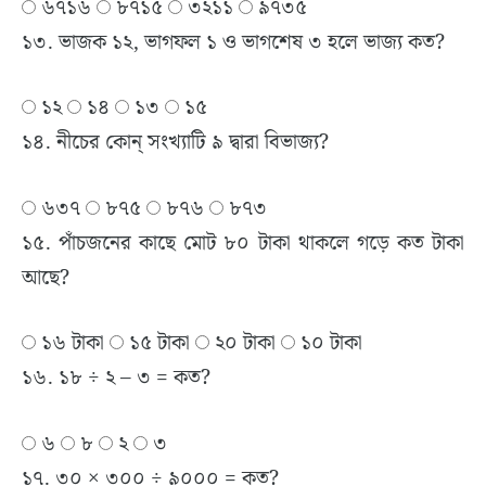
৬৭১৬
৮৭১৫
৩২১১
৯৭৩৫
১৩. ভাজক ১২, ভাগফল ১ ও ভাগশেষ ৩ হলে ভাজ্য কত?
১২
১৪
১৩
১৫
১৪. নীচের কোন্ সংখ্যাটি ৯ দ্বারা বিভাজ্য?
৬৩৭
৮৭৫
৮৭৬
৮৭৩
১৫. পাঁচজনের কাছে মোট ৮০ টাকা থাকলে গড়ে কত টাকা
আছে?
১৬ টাকা
১৫ টাকা
২০ টাকা
১০ টাকা
১৬. ১৮ ÷ ২ – ৩ = কত?
৬
৮
২
৩
১৭. ৩০ × ৩০০ ÷ ৯০০০ = কত?