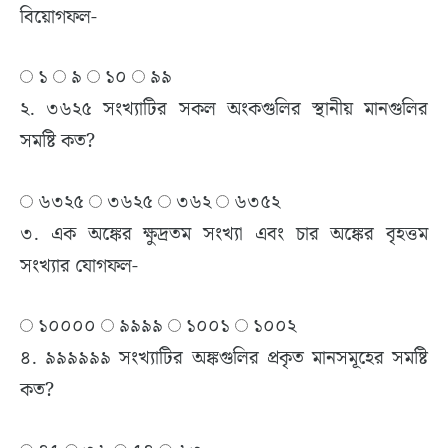
বিয়োগফল-
১
৯
১০
৯৯
২. ৩৬২৫ সংখ্যাটির সকল অংকগুলির স্থানীয় মানগুলির
সমষ্টি কত?
৬৩২৫
৩৬২৫
৩৬২
৬৩৫২
৩. এক অঙ্কের ক্ষুদ্রতম সংখ্যা এবং চার অঙ্কের বৃহত্তম
সংখ্যার যোগফল-
১০০০০
৯৯৯৯
১০০১
১০০২
৪. ৯৯৯৯৯৯ সংখ্যাটির অঙ্কগুলির প্রকৃত মানসমূহের সমষ্টি
কত?