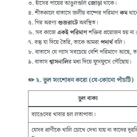
৩. হাঁসের পায়ের আঙুলগুলি
জোড়া
থাকে।
৪. শীতকালে বাতাসে জলীয় বাষ্পের পরিমাণ
কম
থাক
৫. গির অরণ্য
গুজরাটে
অবস্থিত।
৬. সব কাজে
একই পরিমাণ
শক্তির প্রয়োজন হয় না।
৭. বস্তু যা দিয়ে তৈরি, তাকে আমরা
পদার্থ
বলি।
৮. বাতাসে যে গ্যাস সবচেয়ে বেশি পরিমাণে আছে, ত
৯. বাতাস
শ্বাসনালি
র মধ্য দিয়ে ফুসফুসে পৌঁছোয়।
✏️ ২. ভুল সংশোধন করো (যে-কোনো পাঁচটি)
ভুল বাক্য
ব্যাঙেদের খাবার হল লতাপাতা।
যেসব প্রাণীকে খালি চোখে দেখা যায় না তাদের দূরব