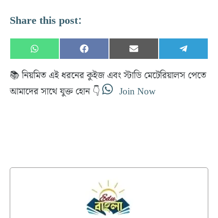
Share this post:
Share
Share
Share
Share
W
F
E
T
on
on
on
on
h
a
m
e
a
c
a
l
📚 নিয়মিত এই ধরনের কুইজ এবং স্টাডি মেটেরিয়ালস পেতে
t
e
i
e
s
b
l
g
আমাদের সাথে যুক্ত হোন 👇
Join Now
A
o
r
p
o
a
p
k
m