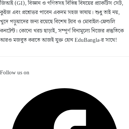
জিআই (GI), বিজ্ঞান ও গণিতসহ বিভিন্ন বিষয়ের প্র্যাকটিস সেট,
কুইজ এবং প্রশ্নোত্তর পাবেন একদম সহজ ভাষায়। শুধু তাই নয়,
খুদে পড়ুয়াদের জন্য রয়েছে বিশেষ ট্যাব ও মোবাইল-ফ্রেন্ডলি
কনটেন্ট। কোনো খরচ ছাড়াই, সম্পূর্ণ বিনামূল্যে নিজের প্রস্তুতিকে
আরও মজবুত করতে আজই যুক্ত হোন EduBangla-র সাথে!
Follow us on