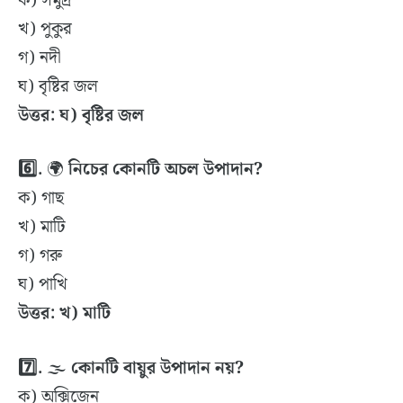
ক) সমুদ্র
খ) পুকুর
গ) নদী
ঘ) বৃষ্টির জল
উত্তর: ঘ) বৃষ্টির জল
6️⃣
.
🌍
নিচের কোনটি অচল উপাদান?
ক) গাছ
খ) মাটি
গ) গরু
ঘ) পাখি
উত্তর: খ) মাটি
7️⃣
.
🌫
কোনটি বায়ুর উপাদান নয়?
ক) অক্সিজেন