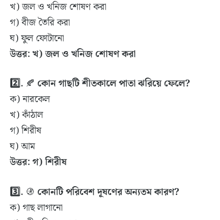
খ) জল ও খনিজ শোষণ করা
গ) বীজ তৈরি করা
ঘ) ফুল ফোটানো
উত্তর: খ) জল ও খনিজ শোষণ করা
2️⃣.
🍂
কোন গাছটি শীতকালে পাতা ঝরিয়ে ফেলে?
ক) নারকেল
খ) কাঁঠাল
গ) শিরীষ
ঘ) আম
উত্তর: গ) শিরীষ
3️⃣
.
🚯
কোনটি পরিবেশ দূষণের অন্যতম কারণ?
ক) গাছ লাগানো