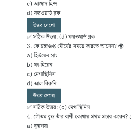
c) আজাদ হিন্দ
d) ফরওয়ার্ড ব্লক
উত্তর দেখো
✅ সঠিক উত্তর: (d) ফরওয়ার্ড ব্লক
3. কে চন্দ্রগুপ্ত মৌর্যের সময়ে ভারতে আসেন? 🌍
a) হিউয়েন সাং
b) ফা-হিয়েন
c) মেগাস্থিনিস
d) আল বিরুনি
উত্তর দেখো
✅ সঠিক উত্তর: (c) মেগাস্থিনিস
4. গৌতম বুদ্ধ তাঁর বাণী কোথায় প্রথম প্রচার করেন? 
a) বুদ্ধগয়া