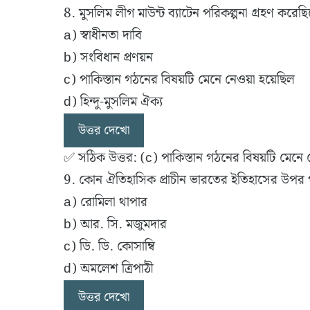
8. মুসলিম লীগ মাউন্ট ব্যাটেন পরিকল্পনা গ্রহণ কর
a) স্বাধীনতা দাবি
b) সংবিধান প্রণয়ন
c) পাকিস্তান গঠনের বিষয়টি মেনে নেওয়া হয়েছিল
d) হিন্দু-মুসলিম ঐক্য
উত্তর দেখো
✅ সঠিক উত্তর: (c) পাকিস্তান গঠনের বিষয়টি মেনে ন
9. কোন ঐতিহাসিক প্রাচীন ভারতের ইতিহাসের উপর গ
a) রোমিলা থাপার
b) আর. সি. মজুমদার
c) ডি. ডি. কোসাম্বি
d) অমলেশ ত্রিপাঠী
উত্তর দেখো