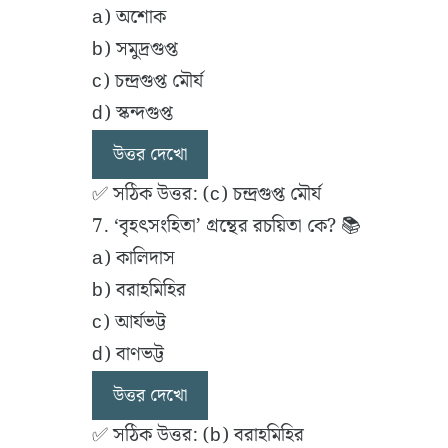
a) অশোক
b) সমুদ্রগুপ্ত
c) চন্দ্রগুপ্ত মৌর্য
d) স্কন্দগুপ্ত
উত্তর দেখো
✅ সঠিক উত্তর: (c) চন্দ্রগুপ্ত মৌর্য
7. ‘বৃহৎসংহিতা’ গ্রন্থের রচয়িতা কে? 📚
a) কালিদাস
b) বরাহমিহির
c) আর্যভট্ট
d) বাণভট্ট
উত্তর দেখো
✅ সঠিক উত্তর: (b) বরাহমিহির