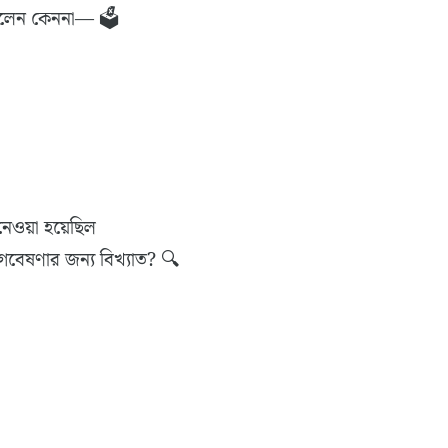
েছিলেন কেননা— 🗳️
েওয়া হয়েছিল
বেষণার জন্য বিখ্যাত? 🔍