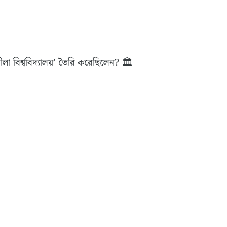
ীলা বিশ্ববিদ্যালয়’ তৈরি করেছিলেন? 🏛️
️