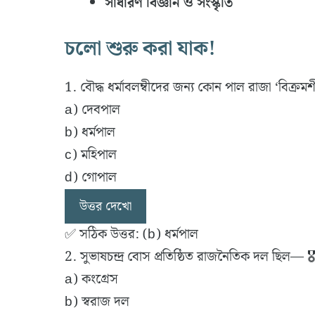
সাধারণ বিজ্ঞান ও সংস্কৃতি
চলো শুরু করা যাক!
1. বৌদ্ধ ধর্মাবলম্বীদের জন্য কোন পাল রাজা ‘বিক্রমশ
a) দেবপাল
b) ধর্মপাল
c) মহিপাল
d) গোপাল
উত্তর দেখো
✅ সঠিক উত্তর: (b) ধর্মপাল
2. সুভাষচন্দ্র বোস প্রতিষ্ঠিত রাজনৈতিক দল ছিল— 🎖
a) কংগ্রেস
b) স্বরাজ দল