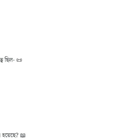
্ব ছিল- 📜
া হয়েছে? 📖