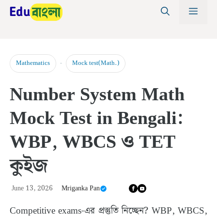
Skip
MEN
to
content
-
Mathematics
Mock test(Math.)
Number System Math
Mock Test in Bengali:
WBP, WBCS ও TET
কুইজ
June 13, 2026
Mriganka Pan
Competitive exams-এর প্রস্তুতি নিচ্ছেন? WBP, WBCS,