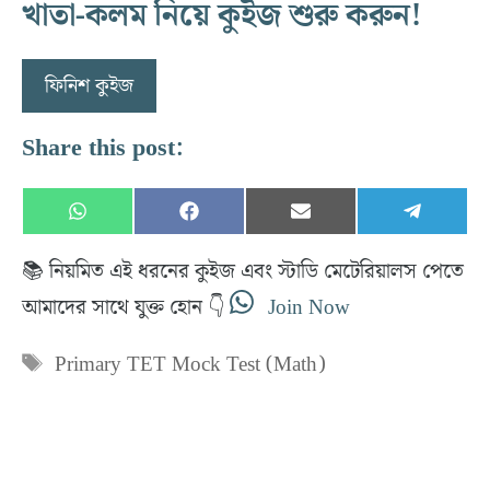
​খাতা-কলম নিয়ে কুইজ শুরু করুন!
ফিনিশ কুইজ
Share this post:
Share
Share
Share
Share
W
F
E
T
on
on
on
on
h
a
m
e
a
c
a
l
📚 নিয়মিত এই ধরনের কুইজ এবং স্টাডি মেটেরিয়ালস পেতে
t
e
i
e
s
b
l
g
আমাদের সাথে যুক্ত হোন 👇
Join Now
A
o
r
p
o
a
p
k
m
Tags
Primary TET Mock Test (Math)