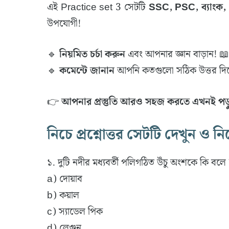
এই Practice set 3 সেটটি
SSC, PSC, ব্যাংক,
উপযোগী!
🔹
নিয়মিত চর্চা করুন
এবং আপনার জ্ঞান বাড়ান! 📖
🔹
কমেন্টে জানান
আপনি কতগুলো সঠিক উত্তর দিত
👉
আপনার প্রস্তুতি আরও সহজ করতে এখনই পড়ু
নিচে প্রশ্নোত্তর সেটটি দেখুন ও ন
১. দুটি নদীর মধ্যবর্তী পলিগঠিত উঁচু অংশকে কি বলে
a) দোয়াব
b) কয়াল
c) স্যাডেল পিক
d) লেগুন