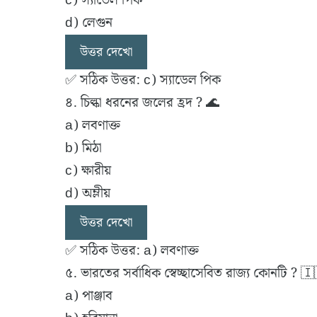
c) স্যাডেল পিক
d) লেগুন
উত্তর দেখো
✅ সঠিক উত্তর: c) স্যাডেল পিক
৪. চিল্কা ধরনের জলের হ্রদ ? 🌊
a) লবণাক্ত
b) মিঠা
c) ক্ষারীয়
d) অম্লীয়
উত্তর দেখো
✅ সঠিক উত্তর: a) লবণাক্ত
৫. ভারতের সর্বাধিক স্বেচ্ছাসেবিত রাজ্য কোনটি ? 
a) পাঞ্জাব