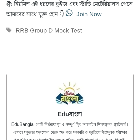
a
c
a
l
📚 নিয়মিত এই ধরনের কুইজ এবং স্টাডি মেটেরিয়ালস পেতে
t
e
i
e
s
b
l
g
আমাদের সাথে যুক্ত হোন 👇
Join Now
A
o
r
p
o
a
p
k
m
Tags
RRB Group D Mock Test
Eduবাংলা
EduBangla একটি নির্ভরযোগ্য ও সম্পূর্ণ ফ্রি অনলাইন শিক্ষামূলক প্ল্যাটফর্ম।
এখানে স্কুলের পড়াশোনা থেকে শুরু করে সরকারি ও প্রতিযোগিতামূলক পরীক্ষার
প্রস্তুতির জন্য প্রয়োজনীয় সমস্ত পাঠ্যসামগ্রী পাওয়া যায়। জিকে, জিআই,