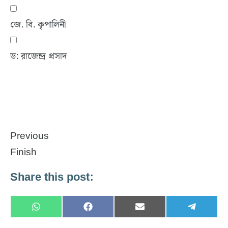
জে. বি. কৃপালিনী
ড: রাজেন্দ্র প্রসাদ
Previous
Finish
Share this post:
Share
Share
Share
Share
W
F
E
T
on
on
on
on
h
a
m
e