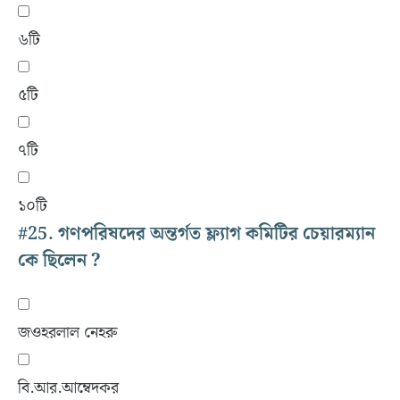
৬টি
৫টি
৭টি
১০টি
#25.
গণপরিষদের অন্তর্গত ফ্ল্যাগ কমিটির চেয়ারম্যান
কে ছিলেন ?
জওহরলাল নেহরু
বি.আর.আম্বেদকর