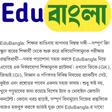
EduBangla: শিক্ষার আঙিনায় আপনার বিশ্বস্ত সঙ্গী—সম্পূর্ণ ফ্রি!
স্কুল স্তরের শিক্ষার্থী থেকে শুরু করে প্রতিযোগিতামূলক পরীক্ষার
প্রস্তুতিপ্রার্থী—সবার পড়াশোনা সহজ করতে EduBangla নিয়ে
এসেছে এক নির্ভরযোগ্য শিক্ষামূলক প্ল্যাটফর্ম। এখানে জিকে (GK),
জিআই (GI), বিজ্ঞান ও গণিতসহ বিভিন্ন বিষয়ের প্র্যাকটিস সেট,
কুইজ এবং প্রশ্নোত্তর পাবেন একদম সহজ ভাষায়। শুধু তাই নয়,
খুদে পড়ুয়াদের জন্য রয়েছে বিশেষ ট্যাব ও মোবাইল-ফ্রেন্ডলি
কনটেন্ট। কোনো খরচ ছাড়াই, সম্পূর্ণ বিনামূল্যে নিজের প্রস্তুতিকে
আরও মজবুত করতে আজই যুক্ত হোন EduBangla-র সাথে!