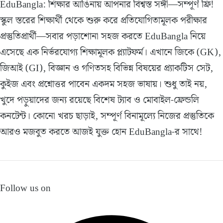
EduBangla: শিক্ষার আঙিনায় আপনার বিশ্বস্ত সঙ্গী—সম্পূর্ণ ফ্রি!
স্কুল স্তরের শিক্ষার্থী থেকে শুরু করে প্রতিযোগিতামূলক পরীক্ষার
প্রস্তুতিপ্রার্থী—সবার পড়াশোনা সহজ করতে EduBangla নিয়ে
এসেছে এক নির্ভরযোগ্য শিক্ষামূলক প্ল্যাটফর্ম। এখানে জিকে (GK),
জিআই (GI), বিজ্ঞান ও গণিতসহ বিভিন্ন বিষয়ের প্র্যাকটিস সেট,
কুইজ এবং প্রশ্নোত্তর পাবেন একদম সহজ ভাষায়। শুধু তাই নয়,
খুদে পড়ুয়াদের জন্য রয়েছে বিশেষ ট্যাব ও মোবাইল-ফ্রেন্ডলি
কনটেন্ট। কোনো খরচ ছাড়াই, সম্পূর্ণ বিনামূল্যে নিজের প্রস্তুতিকে
আরও মজবুত করতে আজই যুক্ত হোন EduBangla-র সাথে!
Follow us on