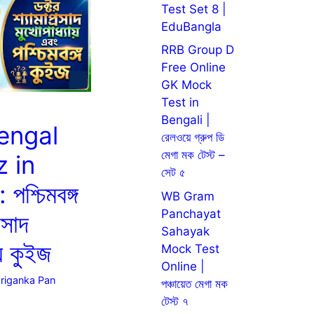
Test Set 8 |
EduBangla
RRB Group D
Free Online
GK Mock
Test in
Bengali |
engal
রেলওয়ে গ্রুপ ডি
মেগা মক টেস্ট –
 in
সেট ৫
পশ্চিমবঙ্গ
WB Gram
Panchayat
রসাদ
Sahayak
য় কুইজ
Mock Test
Online |
riganka Pan
পঞ্চায়েত মেগা মক
টেস্ট ৭