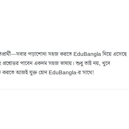
 প্রস্তুতিপ্রার্থী—সবার পড়াশোনা সহজ করতে EduBangla নিয়ে এসেছে
ং প্রশ্নোত্তর পাবেন একদম সহজ ভাষায়। শুধু তাই নয়, খুদে
 মজবুত করতে আজই যুক্ত হোন EduBangla-র সাথে!