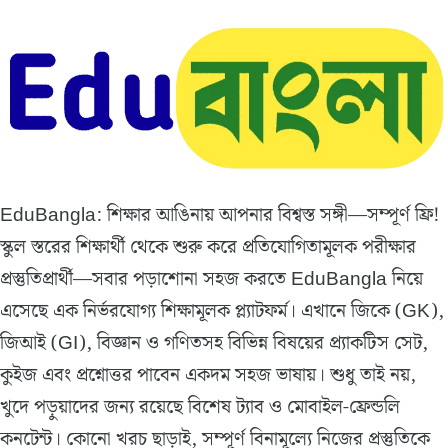
EduBangla: শিক্ষার আঙিনায় আপনার বিশ্বস্ত সঙ্গী—সম্পূর্ণ ফ্রি!
স্কুল স্তরের শিক্ষার্থী থেকে শুরু করে প্রতিযোগিতামূলক পরীক্ষার
প্রস্তুতিপ্রার্থী—সবার পড়াশোনা সহজ করতে EduBangla নিয়ে
এসেছে এক নির্ভরযোগ্য শিক্ষামূলক প্ল্যাটফর্ম। এখানে জিকে (GK),
জিআই (GI), বিজ্ঞান ও গণিতসহ বিভিন্ন বিষয়ের প্র্যাকটিস সেট,
কুইজ এবং প্রশ্নোত্তর পাবেন একদম সহজ ভাষায়। শুধু তাই নয়,
খুদে পড়ুয়াদের জন্য রয়েছে বিশেষ ট্যাব ও মোবাইল-ফ্রেন্ডলি
কনটেন্ট। কোনো খরচ ছাড়াই, সম্পূর্ণ বিনামূল্যে নিজের প্রস্তুতিকে