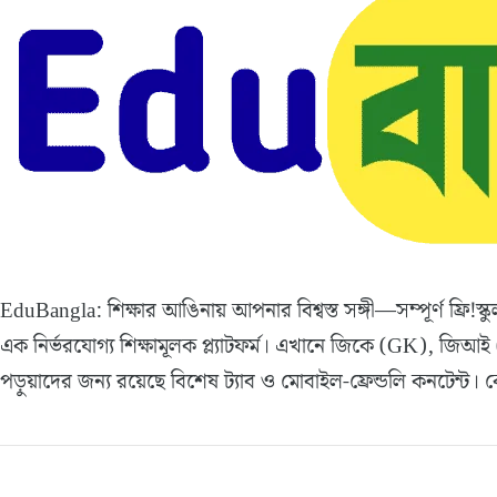
EduBangla: শিক্ষার আঙিনায় আপনার বিশ্বস্ত সঙ্গী—সম্পূর্ণ ফ্রি!স
এক নির্ভরযোগ্য শিক্ষামূলক প্ল্যাটফর্ম। এখানে জিকে (GK), জিআই 
পড়ুয়াদের জন্য রয়েছে বিশেষ ট্যাব ও মোবাইল-ফ্রেন্ডলি কনটেন্ট।