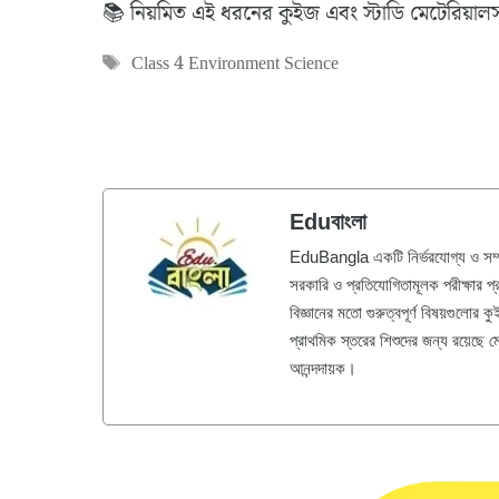
📚 নিয়মিত এই ধরনের কুইজ এবং স্টাডি মেটেরিয়াল
Tags
Class 4 Environment Science
Eduবাংলা
EduBangla একটি নির্ভরযোগ্য ও সম্পূর্
সরকারি ও প্রতিযোগিতামূলক পরীক্ষার প
বিজ্ঞানের মতো গুরুত্বপূর্ণ বিষয়গুলোর
প্রাথমিক স্তরের শিশুদের জন্য রয়েছে ম
আনন্দদায়ক।