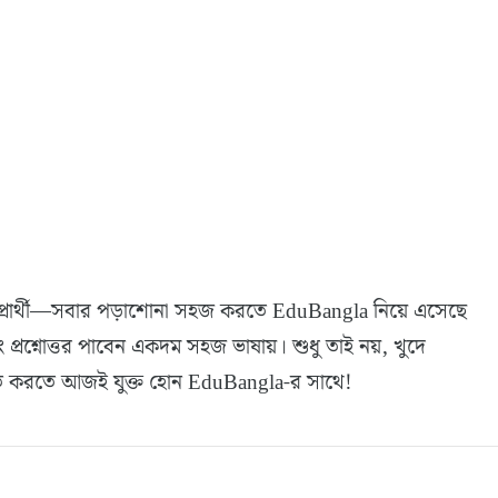
্রস্তুতিপ্রার্থী—সবার পড়াশোনা সহজ করতে EduBangla নিয়ে এসেছে
ং প্রশ্নোত্তর পাবেন একদম সহজ ভাষায়। শুধু তাই নয়, খুদে
মজবুত করতে আজই যুক্ত হোন EduBangla-র সাথে!