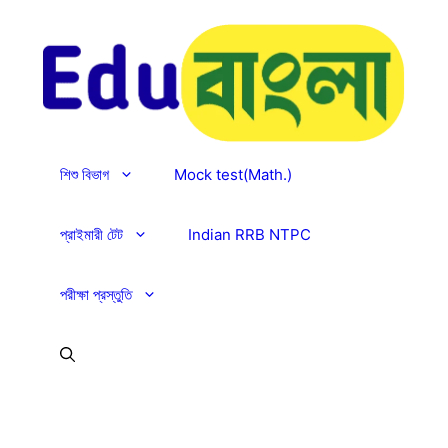
Skip
to
content
শিশু বিভাগ
Mock test(Math.)
প্রাইমারী টেট
Indian RRB NTPC
পরীক্ষা প্রস্তুতি