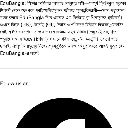
EduBangla: শিক্ষার আঙিনায় আপনার বিশ্বস্ত সঙ্গী—সম্পূর্ণ ফ্রি!স্কুল স্তরের
শিক্ষার্থী থেকে শুরু করে প্রতিযোগিতামূলক পরীক্ষার প্রস্তুতিপ্রার্থী—সবার পড়াশোনা
সহজ করতে EduBangla নিয়ে এসেছে এক নির্ভরযোগ্য শিক্ষামূলক প্ল্যাটফর্ম।
এখানে জিকে (GK), জিআই (GI), বিজ্ঞান ও গণিতসহ বিভিন্ন বিষয়ের প্র্যাকটিস
সেট, কুইজ এবং প্রশ্নোত্তর পাবেন একদম সহজ ভাষায়। শুধু তাই নয়, খুদে
পড়ুয়াদের জন্য রয়েছে বিশেষ ট্যাব ও মোবাইল-ফ্রেন্ডলি কনটেন্ট। কোনো খরচ
ছাড়াই, সম্পূর্ণ বিনামূল্যে নিজের প্রস্তুতিকে আরও মজবুত করতে আজই যুক্ত হোন
EduBangla-র সাথে!
Follow us on