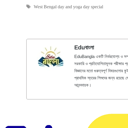
Tags
West Bengal day and yoga day special
Eduবাংলা
EduBangla একটি নির্ভরযোগ্য ও সম্পূর্
সরকারি ও প্রতিযোগিতামূলক পরীক্ষার প
বিজ্ঞানের মতো গুরুত্বপূর্ণ বিষয়গুলোর
প্রাথমিক স্তরের শিশুদের জন্য রয়েছে ম
আনন্দদায়ক।