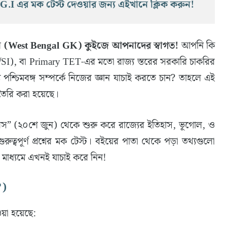
ং G.I এর মক টেস্ট দেওয়ার জন্য এইখানে ক্লিক করুন!
জ্ঞান (West Bengal GK) কুইজে আপনাদের স্বাগত!
আপনি কি
, বা Primary TET-এর মতো রাজ্য স্তরের সরকারি চাকরির
জ্য পশ্চিমবঙ্গ সম্পর্কে নিজের জ্ঞান যাচাই করতে চান? তাহলে এই
তৈরি করা হয়েছে।
 দিবস” (২০শে জুন) থেকে শুরু করে রাজ্যের ইতিহাস, ভূগোল, ও
রুত্বপূর্ণ প্রশ্নের মক টেস্ট। বইয়ের পাতা থেকে পড়া তথ্যগুলো
 মাধ্যমে এখনই যাচাই করে নিন!
?)
য়া হয়েছে: