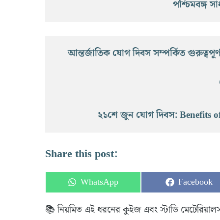
পশ্চিমবঙ্গ সা
আন্তর্জাতিক যোগ দিবস সম্পর্কিত গুরুত্বপ
২১শে জুন যোগ দিবস: Benefits o
Share this post:
Share
Share
WhatsApp
Facebook
on
on
📚 নিয়মিত এই ধরনের কুইজ এবং স্টাডি মেটেরিয়াল