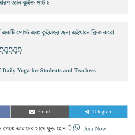
ধারণ জ্ঞান কুইজ পার্ট ১
ূর্ণ একটি পোস্ট এবং কুইজের জন্য এইখানে ক্লিক করো
👇👇👇👇👇
f Daily Yoga for Students and Teachers
Share
Share
Email
Telegram
on
on
স পেতে আমাদের সাথে যুক্ত হোন 👇
Join Now