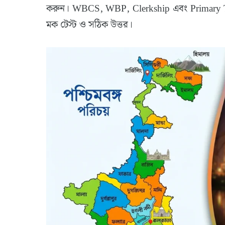
করুন। WBCS, WBP, Clerkship এবং Primary TET পর
মক টেস্ট ও সঠিক উত্তর।