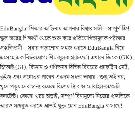
EduBangla: শিক্ষার আঙিনায় আপনার বিশ্বস্ত সঙ্গী—সম্পূর্ণ ফ্রি!
স্কুল স্তরের শিক্ষার্থী থেকে শুরু করে প্রতিযোগিতামূলক পরীক্ষার
প্রস্তুতিপ্রার্থী—সবার পড়াশোনা সহজ করতে EduBangla নিয়ে
এসেছে এক নির্ভরযোগ্য শিক্ষামূলক প্ল্যাটফর্ম। এখানে জিকে (GK),
জিআই (GI), বিজ্ঞান ও গণিতসহ বিভিন্ন বিষয়ের প্র্যাকটিস সেট,
কুইজ এবং প্রশ্নোত্তর পাবেন একদম সহজ ভাষায়। শুধু তাই নয়,
খুদে পড়ুয়াদের জন্য রয়েছে বিশেষ ট্যাব ও মোবাইল-ফ্রেন্ডলি
কনটেন্ট। কোনো খরচ ছাড়াই, সম্পূর্ণ বিনামূল্যে নিজের প্রস্তুতিকে
আরও মজবুত করতে আজই যুক্ত হোন EduBangla-র সাথে!