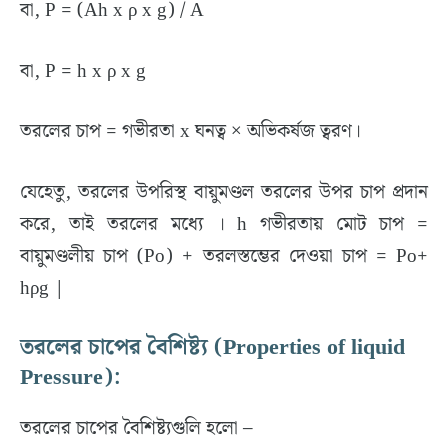
বা, P = (Ah x ρ x g) / A
বা, P = h x ρ x g
তরলের চাপ = গভীরতা x ঘনত্ব × অভিকর্ষজ ত্বরণ।
যেহেতু, তরলের উপরিস্থ বায়ুমণ্ডল তরলের উপর চাপ প্রদান
করে, তাই তরলের মধ্যে । h গভীরতায় মোট চাপ =
বায়ুমণ্ডলীয় চাপ (Po) + তরলস্তম্ভের দেওয়া চাপ = Po+
hρg |
তরলের চাপের বৈশিষ্ট্য (Properties of liquid
Pressure):
তরলের চাপের বৈশিষ্ট্যগুলি হলো –