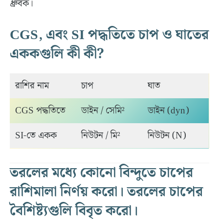
ধ্রুবক।
CGS, এবং SI পদ্ধতিতে চাপ ও ঘাতের
এককগুলি কী কী?
রাশির নাম
চাপ
ঘাত
CGS পদ্ধতিতে
ডাইন / সেমি²
ডাইন (dyn)
SI-তে একক
নিউটন / মি²
নিউটন (N)
তরলের মধ্যে কোনো বিন্দুতে চাপের
রাশিমালা নির্ণয় করো। তরলের চাপের
বৈশিষ্ট্যগুলি বিবৃত করো।