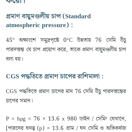
করো।
প্রমাণ বায়ুমণ্ডলীয় চাপ (Standard
atmospheric pressure) :
45° অক্ষাংশে সমুদ্রপৃষ্ঠে 0°C উন্নতায় 76 সেমি উঁচু
পারদস্তম্ভ যে চাপ প্রয়োগ করে, তাকে প্রমাণ বায়ুমণ্ডলীয় চাপ
বলা হয়।
CGS পদ্ধতিতে প্রমাণ চাপের রাশিমালা :
CGS পদ্ধতিতে প্রমাণ চাপের মান 76 সেমি উঁচু পারদস্তম্ভের
চাপের সমান।
P = hρg = 76 × 13.6 x 980 ডাইন / সেমি² যেখানে,
[পারদের ঘনত্ব (p) = 13.6 গ্রাম / ঘন সেমি ও অভিকর্ষজ