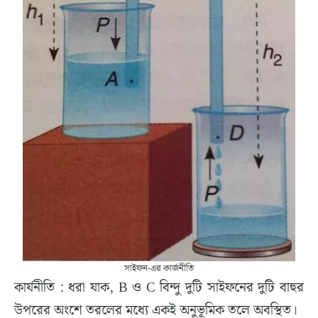
সাইফন-এর কার্জনীতি
কার্যনীতি : ধরা যাক, B ও C বিন্দু দুটি সাইফনের দুটি বাহুর
উপরের অংশে তরলের মধ্যে একই অনুভূমিক তলে অবস্থিত।