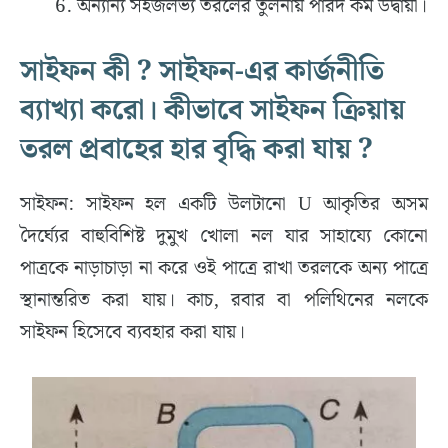
অন্যান্য সহজলভ্য তরলের তুলনায় পারদ কম উদ্বায়ী।
সাইফন কী ? সাইফন-এর কার্জনীতি
ব্যাখ্যা করো। কীভাবে সাইফন ক্রিয়ায়
তরল প্রবাহের হার বৃদ্ধি করা যায় ?
সাইফন: সাইফন হল একটি উলটানো U আকৃতির অসম
দৈর্ঘ্যের বাহুবিশিষ্ট দুমুখ খোলা নল যার সাহায্যে কোনো
পাত্রকে নাড়াচাড়া না করে ওই পাত্রে রাখা তরলকে অন্য পাত্রে
স্থানান্তরিত করা যায়। কাচ, রবার বা পলিথিনের নলকে
সাইফন হিসেবে ব্যবহার করা যায়।