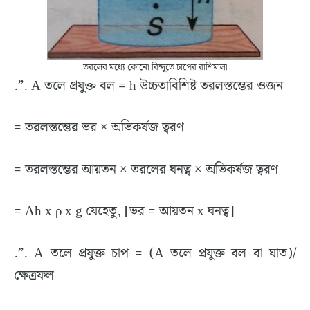
তরলের মধ্যে কোনো বিন্দুতে চাপের রাশিমালা
.”. A তলে প্রযুক্ত বল = h উচ্চতাবিশিষ্ট তরলস্তম্ভের ওজন
= তরলস্তম্ভের ভর × অভিকর্ষজ ত্বরণ
= তরলস্তম্ভের আয়তন × তরলের ঘনত্ব × অভিকর্ষজ ত্বরণ
= Ah x ρ x g যেহেতু, [ভর = আয়তন x ঘনত্ব]
.”. A তলে প্রযুক্ত চাপ = (A তলে প্রযুক্ত বল বা ঘাত)/
ক্ষেত্রফল