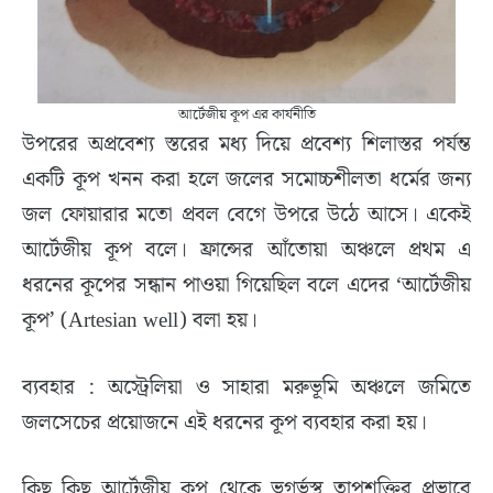
আর্টেজীয় কূপ এর কার্যনীতি
উপরের অপ্রবেশ্য স্তরের মধ্য দিয়ে প্রবেশ্য শিলাস্তর পর্যন্ত
একটি কূপ খনন করা হলে জলের সমোচ্চশীলতা ধর্মের জন্য
জল ফোয়ারার মতো প্রবল বেগে উপরে উঠে আসে। একেই
আর্টেজীয় কূপ বলে। ফ্রান্সের আঁতোয়া অঞ্চলে প্রথম এ
ধরনের কূপের সন্ধান পাওয়া গিয়েছিল বলে এদের ‘আর্টেজীয়
কূপ’ (Artesian well) বলা হয়।
ব্যবহার : অস্ট্রেলিয়া ও সাহারা মরুভূমি অঞ্চলে জমিতে
জলসেচের প্রয়োজনে এই ধরনের কূপ ব্যবহার করা হয়।
কিছু কিছু আর্টেজীয় কূপ থেকে ভূগর্ভস্থ তাপশক্তির প্রভাবে